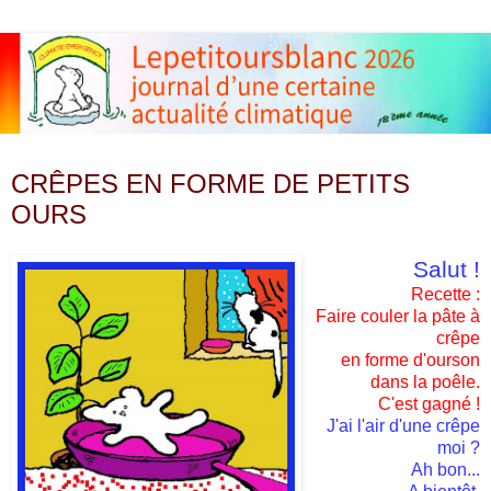
mercredi 4 février 2009
CRÊPES EN FORME DE PETITS
OURS
Salut !
Recette :
Faire couler la pâte à
crêpe
en forme d'ourson
dans la poêle.
C'est gagné !
J'ai l'air d'une crêpe
moi ?
Ah bon...