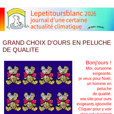
vendredi 25 novembre 2011
GRAND CHOIX D'OURS EN PELUCHE
DE QUALITE
Bonj'ours !
Moi, oursonne
exigeante,
je veux pour Noël,
un homme en
peluche
de qualité.
ww.site pour ours
exigeants.iglooville
Cliquer pour y voir