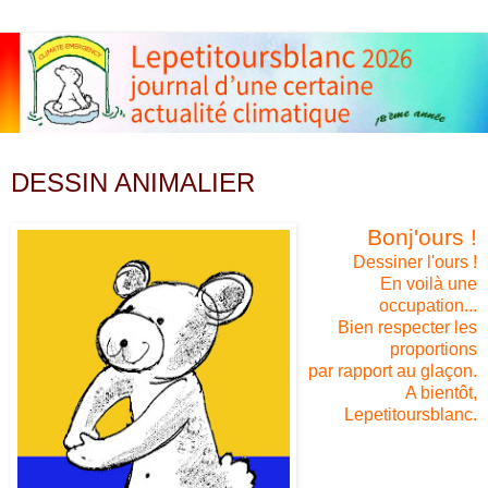
lundi 23 janvier 2012
DESSIN ANIMALIER
Bonj'ours !
Dessiner l'ours !
En voilà une
occupation...
Bien respecter les
proportions
par rapport au glaçon.
A bientôt,
Lepetitoursblanc.