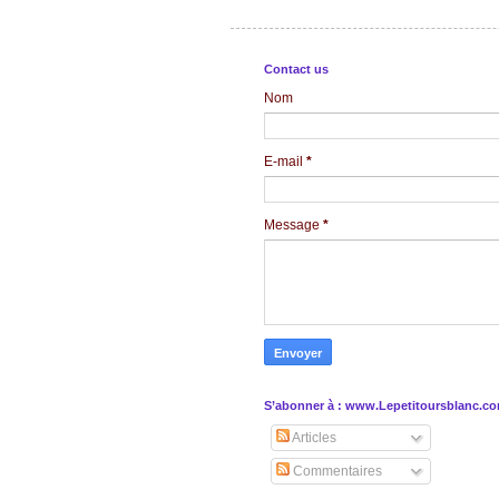
Contact us
Nom
E-mail
*
Message
*
S’abonner à : www.Lepetitoursblanc.c
Articles
Commentaires