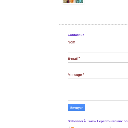
Contact us
Nom
E-mail
*
Message
*
S’abonner à : www.Lepetitoursblanc.c