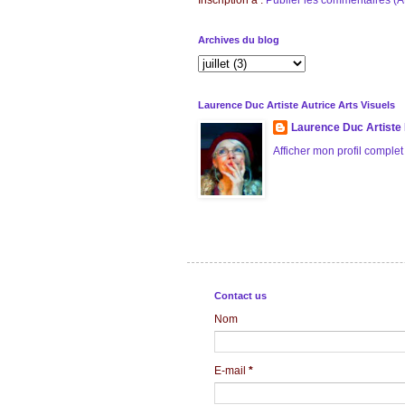
Inscription à :
Publier les commentaires (
Archives du blog
Laurence Duc Artiste Autrice Arts Visuels
Laurence Duc Artiste 
Afficher mon profil complet
Contact us
Nom
E-mail
*